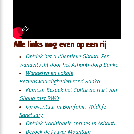
Alle links nog even op een rij
Ontdek het authentieke Ghana: Een
wandeltocht door het Ashanti-dorp Banko
Wandelen en Lokale
Bezienswaardigheden rond Banko
Kumasi: Bezoek het Culturele Hart van
Ghana met BWO
Op avontuur in Bomfobiri Wildlife
Sanctuary
Ontdek traditionele shrines in Ashanti
Bezoek de Prayer Mountain